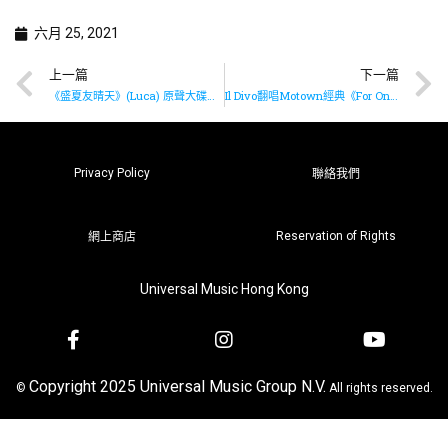
六月 25, 2021
上一篇
下一篇
《盛夏友晴天》(Luca) 原聲大碟有得聽☀️?
Il Divo翻唱Motown經典《For Once In My Life》
Privacy Policy
聯絡我們
Reservation of Rights
網上商店
Universal Music Hong Kong
Copyright 2025 Universal Music Group N.V.
©
All rights reserved.