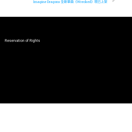
Imagine Dragons 全新單曲《Wrecked》現已上架
Reservation of Rights