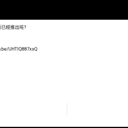
唱版已經推出咗?
tu.be/UHTIQ887xsQ