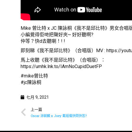
Mike 曾比特 x JC 陳詠桐《我不是邱比特》男女合
小編覺得佢哋把聲好夾~ 好好聽啊?
仲等？快d去聽喇！! !
即刻睇《我不是邱比特》（合唱版）MV :
https://you
馬上收聽《我不是邱比特》（合唱版）：
https://umhk.lnk.to/IAmNoCupidDuetFP
#mike曾比特
#jc陳詠桐
七月 9, 2021
上一篇
Oscar 涂毓麟 x Joey 戴袓儀快問快答?