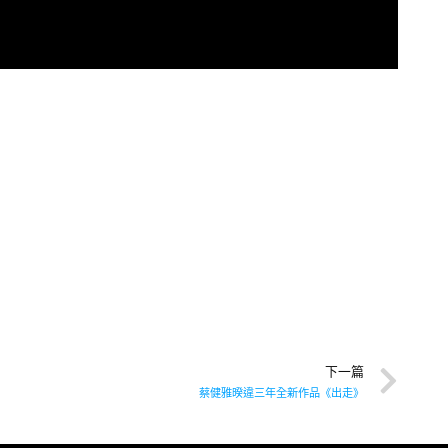
下一篇
蔡健雅暌違三年全新作品《出走》