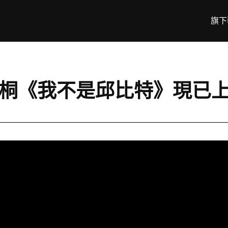
旗下
C 陳詠桐《我不是邱比特》現已