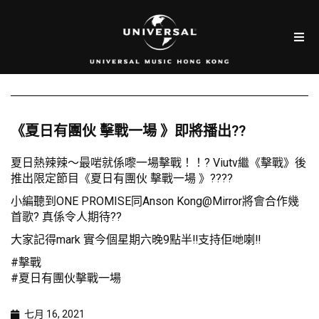
《夏日有團伙 擊戰一場 》即將播出??
夏日熱辣辣～最啱就係嚟一場擊戰！！? Viutv繼《擊戰》後
推出限定節目《夏日有團伙 擊戰一場 》????
小編聽到ONE PROMISE同Anson Kong@Mirror將會合作幾
首歌? 真係令人期待??
大家記得mark 實今個星期六晚9點半‼️支持佢哋喇‼️
#擊戰
#夏日有團伙擊戰一場
七月 16, 2021