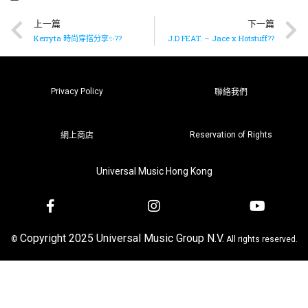
上一篇
下一篇
Kerryta 時尚穿搭分享✨??
J.D FEAT. – Jace x Hotstuff??
Privacy Policy
聯絡我們
Reservation of Rights
網上商店
Universal Music Hong Kong
Copyright 2025 Universal Music Group N.V.
©
All rights reserved.