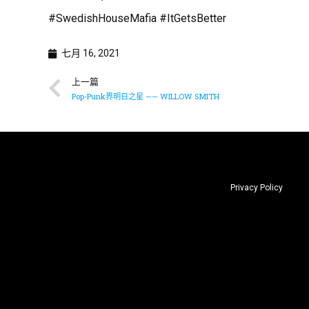
#SwedishHouseMafia #ItGetsBetter
七月 16, 2021
上一篇
Pop-Punk界明日之星 —— WILLOW SMITH
Privacy Policy