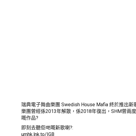
瑞典電子舞曲樂團 Swedish House Mafia 終於推出新歌《It
樂團曾經係2013年解散，係2018年復出，SHM曾兩
嘅作品?
即刻去聽佢哋嘅新歌喇?:
umhk.lnk.to/IGB