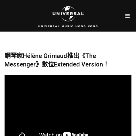
鋼琴家Hélène Grimaud推出《The
Messenger》數位Extended Version！