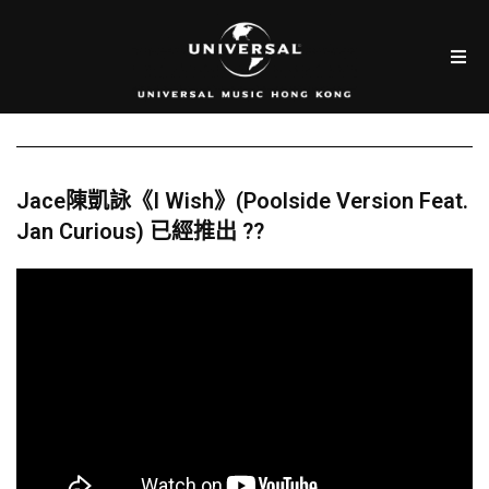
Jace陳凱詠《I Wish》(Poolside Version Feat.
Jan Curious) 已經推出 ??