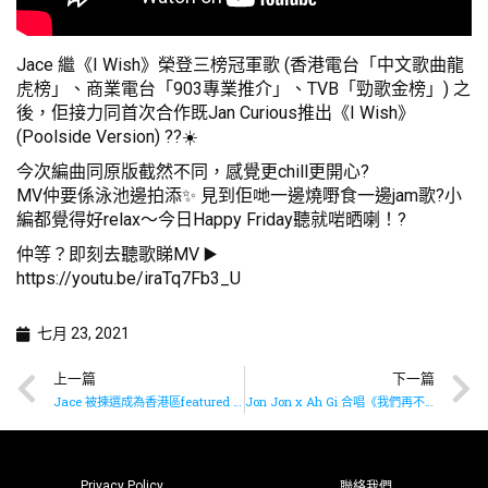
Jace 繼《I Wish》榮登三榜冠軍歌 (香港電台「中文歌曲龍
虎榜」、商業電台「903專業推介」、TVB「勁歌金榜」) 之
後，佢接力同首次合作既Jan Curious推出《I Wish》
(Poolside Version) ??☀️
今次編曲同原版截然不同，感覺更chill更開心?
MV仲要係泳池邊拍添✨ 見到佢哋一邊燒嘢食一邊jam歌?小
編都覺得好relax～今日Happy Friday聽就啱晒喇！?
仲等？即刻去聽歌睇MV ▶️
https://youtu.be/iraTq7Fb3_U
七月 23, 2021
上一篇
下一篇
Jace 被揀選成為香港區featured artist?
Jon Jon x Ah Gi 合唱《我們再不講再見》??
Privacy Policy
聯絡我們