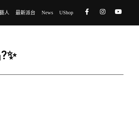
藝人
最新派台
News
UShop
出?✨