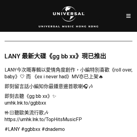
LANY 最新大碟《gg bb xx》現已推出
LANY今次嘅專輯以愛情角度創作，小編特別喜歡《roll over,
baby》🤍 而 《ex i never had》MV亦已上架🔥
即刻留言話小編知你最鍾意邊首歌喇🎧🎶
即刻去聽《gg bb xx》✨
umhk.lnk.to/ggbbxx
🤟🏻聽歐美流行歌🎶
https://umhk.lnk.to/TopHitsMusicFP
#LANY #ggbbxx #dnademo