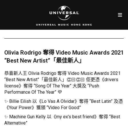
Olivia Rodrigo 奪得 Video Music Awards 2021
“Best New Artist”「最佳新人」
恭喜新人王 Olivia Rodrigo 奪得 Video Music Awards 2021
“Best New Artist”「最佳新人」👏🏻👏🏻 佢更憑《drivers
license》奪得 “Song Of The Year” 大獎及 “Push
Performance Of The Year” 💜
✨ Billie Eilish 以《Lo Vas A Olvidar》奪得 “Best Latin” 及憑
《Your Power》獲頒 “Video For Good”
✨ Machine Gun Kelly 以《my ex’s best friend》奪得 “Best
Alternative”