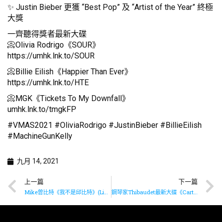
✨ Justin Bieber 更獲 “Best Pop” 及 “Artist of the Year” 終極
大獎
一齊聽得獎者最新大碟
📀Olivia Rodrigo《SOUR》
https://umhk.lnk.to/SOUR
📀Billie Eilish《Happier Than Ever》
https://umhk.lnk.to/HTE
📀MGK《Tickets To My Downfall》
umhk.lnk.to/tmgkFP
#VMAS2021 #OliviaRodrigo #JustinBieber #BillieEilish
#MachineGunKelly
九月 14, 2021
上一篇
下一篇
Mike曾比特《我不是邱比特》(Live) &《我不是邱比特》(合唱版Chill Club Version) 現已上架
鋼琴家Thibaudet最新大碟《Carte Blanche》現已推出