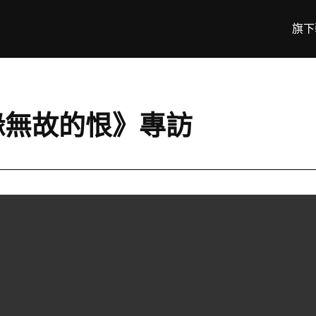
旗下
緣無故的恨》專訪