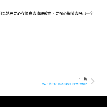
，因為她需要心存恨意去演繹歌曲，要掏心掏肺去唱出一字
下一篇
Mike 曾比特《特約限聚》EP 2上線喇 !