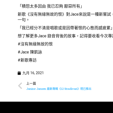
「積怨太多因由 我已忍夠 厭惡所有」
新歌《沒有無緣無故的恨》對Jace來說是一種新嘗
一句。
「我已經分不清是唱歌或是因帶著恨的心態而感疲累
想了解更多Jace 錄音背後的故事，記得要收看今次專
#沒有無緣無故的恨
#Jace 陳凱詠
#新歌專訪
九月 16, 2021
上一篇
Janine Jansen 最新專輯《12 Stradivari》現已推出