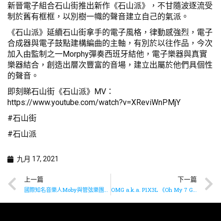
新晉電子組合石山街推出新作《石山派》，不甘隨波逐流受
制於舊有框框，以別樹一幟的聲音建立自己的氣派。
《石山派》延續石山街拿手的電子風格，律動感強烈，電子
合成器與電子鼓點建構編曲的主軸，有別於以往作品，今次
加入由監制之一Morphy彈奏西班牙結他，電子樂器與真實
樂器結合，創造出層次豐富的音場，建立出屬於他們具個性
的聲音。
即刻睇石山街《石山派》MV：
https://www.youtube.com/watch?v=XReviWnPMjY
#石山街
#石山派
九月 17, 2021
上一篇
下一篇
國際知名音樂人Moby與管弦樂團合作重新演繹多首代表作
OMG a.k.a. P1X3L 《Oh My 7 God (feat. 七仙羽) 》幕後花絮2