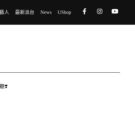
藝人
最新派台
News
UShop
聽❣️