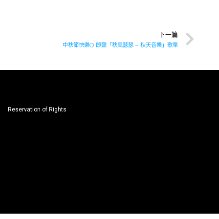
下一篇
中秋節快樂🌕 即聽「秋風瑟瑟 – 秋天音樂」歌單
Reservation of Rights