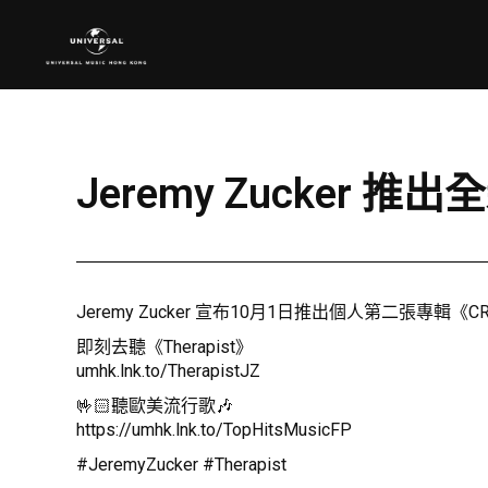
Jeremy Zucker 推出
Jeremy Zucker 宣布10月1日推出個人第二張專輯《
即刻去聽《Therapist》
umhk.lnk.to/TherapistJZ
🤟🏻聽歐美流行歌🎶
https://umhk.lnk.to/TopHitsMusicFP
#JeremyZucker #Therapist