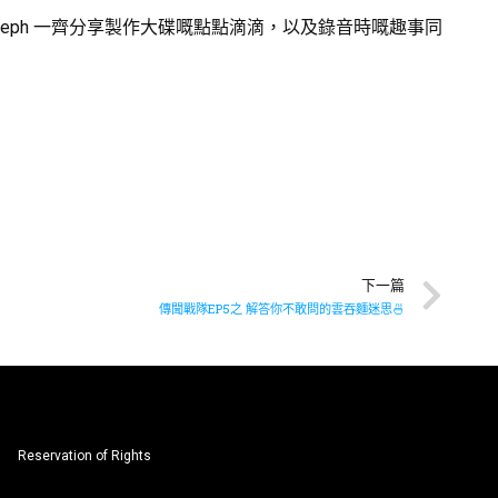
監製Joseph 一齊分享製作大碟嘅點點滴滴，以及錄音時嘅趣事同
下一篇
傳聞戰隊EP5之 解答你不敢問的雲吞麵迷思🍜
Reservation of Rights