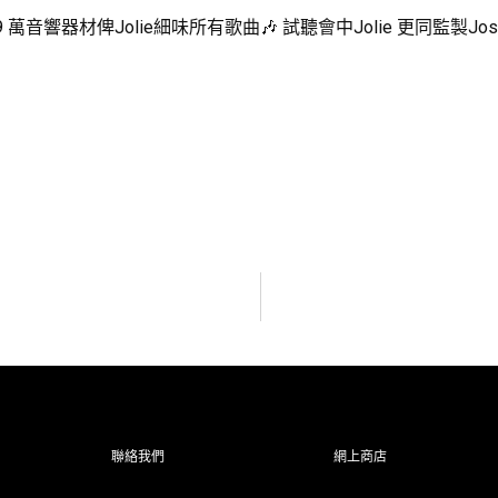
359 萬音響器材俾Jolie細味所有歌曲🎶 試聽會中Jolie 更同
聯絡我們
網上商店