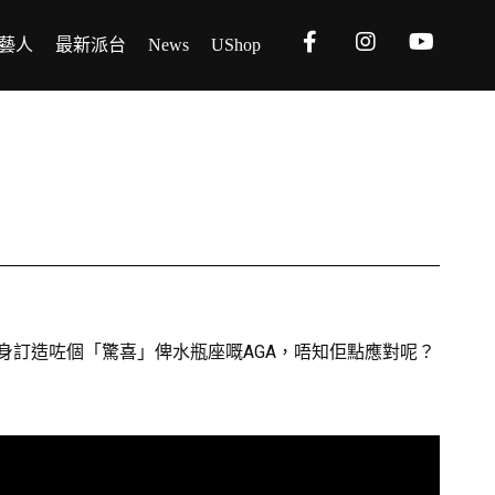
藝人
最新派台
News
UShop
度身訂造咗個「驚喜」俾水瓶座嘅AGA，唔知佢點應對呢？