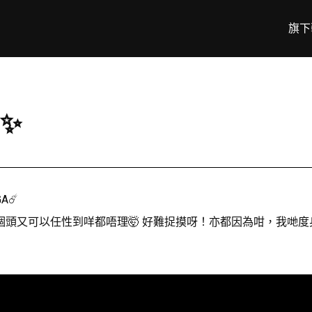
旗下
3✨
A☄️
個頭又可以任性到咩都唔理🤯 好難捉摸呀！亦都因為咁，我哋