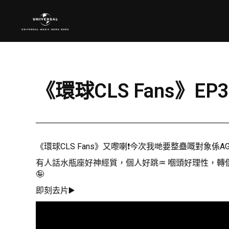
《環球CLS Fans》EP
《環球CLS Fans》又嚟喇❗️今次我哋要整蠱嘅對象係AG
有人話水瓶座好神經質，個人好跳♒️ 嗰頭好理性，轉
🤪
即刻去片▶️