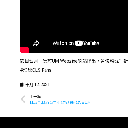
節目每月一集於UM Webzine網站播出，各位粉絲千祈唔
#環球CLS Fans
十月 12, 2021
上一篇
Mike曾比特全新主打《奔跑吧!》MV面世✨