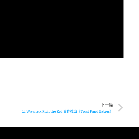
下一篇
Lil Wayne x Rich the Kid 合作推出《Trust Fund Babies》