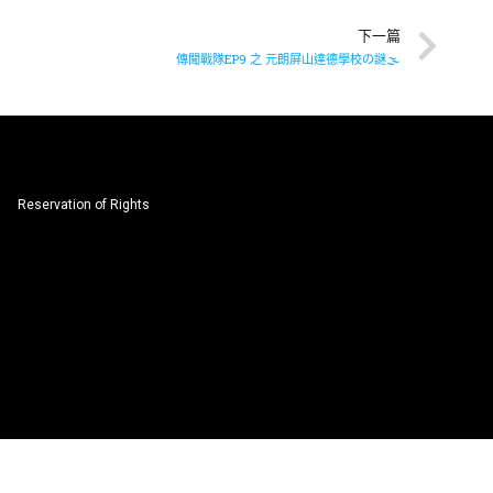
下一篇
傳聞戰隊EP9 之 元朗屏山達德學校の謎🌫️
Reservation of Rights