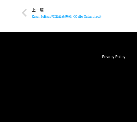
上一篇
Kian Soltani推出最新專輯《Cello Unlimited》
Privacy Policy