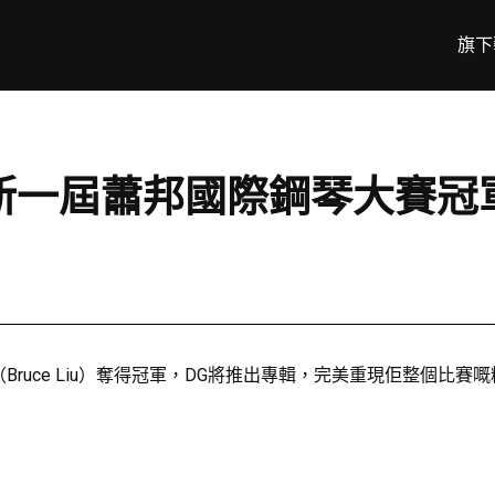
旗下
一屆蕭邦國際鋼琴大賽冠軍劉曉
e Liu）奪得冠軍，DG將推出專輯，完美重現佢整個比賽嘅精彩演出