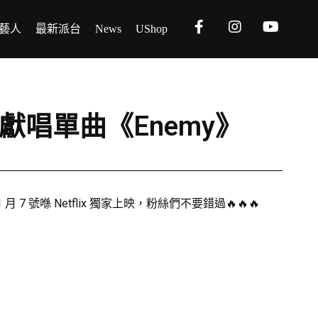
藝人
最新派台
News
UShop
ane)獻唱單曲《Enemy》
1 月 7 號喺 Netflix 獨家上映，粉絲們不要錯過🔥🔥🔥