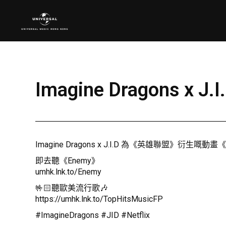
Imagine Dragons 
Imagine Dragons x J.I.D 為《英雄聯盟》衍生嘅動
即去聽《Enemy》
umhk.lnk.to/Enemy
🤟🏻聽歐美流行歌🎶
https://umhk.lnk.to/TopHitsMusicFP
#ImagineDragons #JID #Netflix