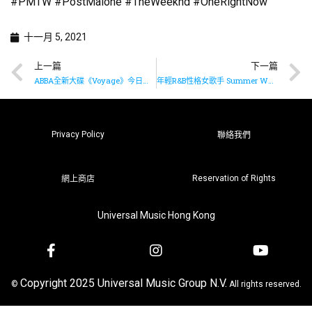
#PMTW #PostMalone #TheWeeknd #OneRightNow
十一月 5, 2021
上一篇
下一篇
ABBA全新大碟《Voyage》今日隆重上架
年輕R&B性格女歌手 Summer Walker 推出全新大碟《Still Over It》
Privacy Policy
聯絡我們
Reservation of Rights
網上商店
Universal Music Hong Kong
Copyright 2025 Universal Music Group N.V.
©
All rights reserved.