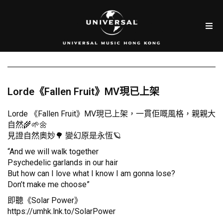
Lorde《Fallen Fruit》MV現已上架
Lorde 《Fallen Fruit》MV現已上架，一貫佢嘅風格，親親大
自然🌾🌱🌼
見證自然奧妙🌳 變幻原是永恆🪐
“And we will walk together
Psychedelic garlands in our hair
But how can I love what I know I am gonna lose?
Don’t make me choose”
即聽《Solar Power》
https://umhk.lnk.to/SolarPower