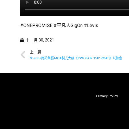
#ONEPROMISE #平凡人GigOn #Levis
十一月 30, 2021
上一篇
Sherine尚羚首張MQA製式大碟《TWO FOR THE ROAD》試聽會
Privacy Policy