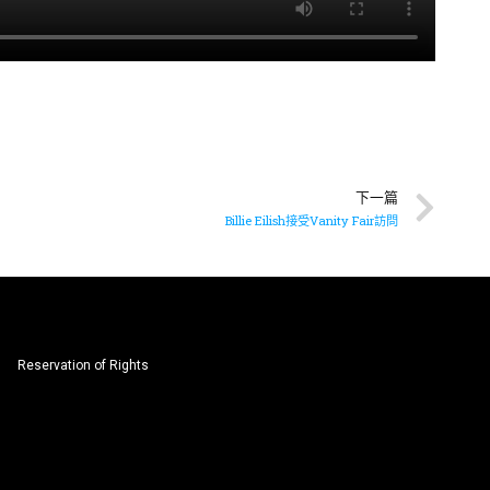
下一篇
Billie Eilish接受Vanity Fair訪問
Reservation of Rights