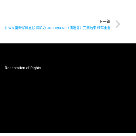
下一篇
《FWD 富衛保險呈獻 陳凱詠 UNBORDERED 演唱會》完滿結束 精華重溫
Reservation of Rights