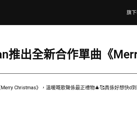
旗下
Sheeran推出全新合作單曲《Merr
作單曲《Merry Christmas》，溫暖嘅歌聲係最正禮物🎄🥰真係好想快