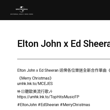
Elton John x Ed 
Elton John x Ed Sheeran 送俾各位樂迷全新合
《Merry Christmas》
umhk.lnk.to/MCEJES
🤟🏻聽歐美流行歌🎶
https://umhk.lnk.to/TopHitsMusicFP
#EltonJohn #EdSheeran #MerryChristmas