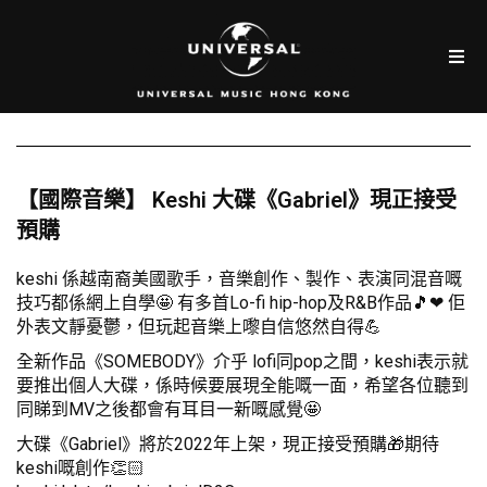
【國際音樂】 Keshi 大碟《Gabriel》現正接受
預購
keshi 係越南裔美國歌手，音樂創作、製作、表演同混音嘅
技巧都係網上自學🤩 有多首Lo-fi hip-hop及R&B作品🎵❤ 佢️
外表文靜憂鬱，但玩起音樂上嚟自信悠然自得💪
全新作品《SOMEBODY》介乎 lofi同pop之間，keshi表示就
要推出個人大碟，係時候要展現全能嘅一面，希望各位聽到
同睇到MV之後都會有耳目一新嘅感覺🤩
大碟《Gabriel》將於2022年上架，現正接受預購🎁期待
keshi嘅創作👏🏻