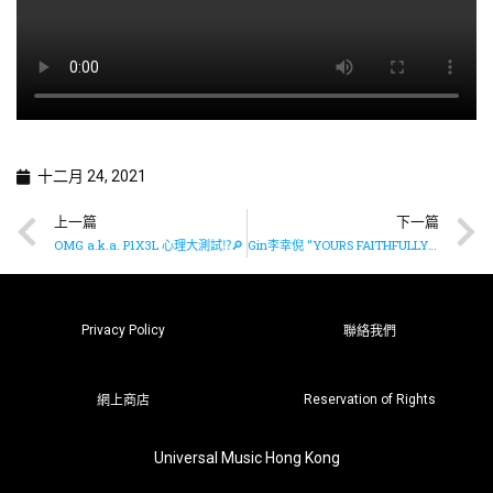
十二月 24, 2021
上一篇
下一篇
OMG a.k.a. P1X3L 心理大測試⁉️🔎
Gin李幸倪 “YOURS FAITHFULLY” LIVE 音樂會《Have Yourself a Merry Little Christmas》
Privacy Policy
聯絡我們
Reservation of Rights
網上商店
Universal Music Hong Kong