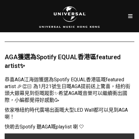
AGA獲選為Spotify EQUAL香港區featured
artist✨
恭喜AGA江海迦獲選為Spotify EQUAL香港區嘅featured
artist 🎉👏🏻 為1月21號生日嘅AGA提前送上驚喜，紐約街
頭大銀幕見到佢嘅蹤影✨希望AGA嘅音樂可以繼續衝出國
際，小編都覺得好感動🥳
依家喺紐約時代廣場出面嘅大型LED Wall都可以見到AGA
喇！
快啲去Spotify 聽AGA嘅playlist 喇 🤍