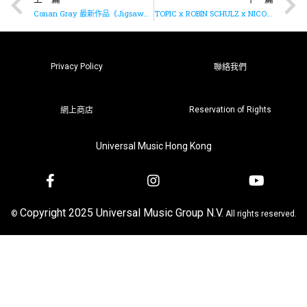
Conan Gray 最新作品《Jigsaw》歌詞MV現已推出
TOPIC x ROBIN SCHULZ x NICO SANTOS x PAUL VAN DYK 合作推出全新單曲《In Your Arms (For An Angel)》
Privacy Policy
聯絡我們
Reservation of Rights
網上商店
Universal Music Hong Kong
Copyright 2025 Universal Music Group N.V.
©
All rights reserved.