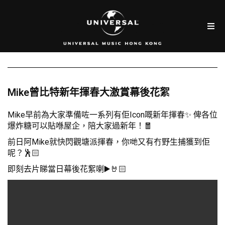
Mike曾比特新年揮春大激賞幕後花絮
Mike早前為大家準備咗一系列有佢Icon嘅新年揮春✨ 俾各位
爆炸糖可以貼喺屋企，陪大家過新年！🧧
前日
阿Mike就快閃觀塘派揮春，你哋又有冇野生捕獲到佢
呢？🕺🏻
即刻去片睇當日幕後花絮喇▶️🤘🏻