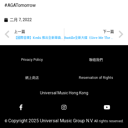
#AGATomorrow
二月 7, 2022
上一篇
下一篇
【國際音樂】Keshi 推出全新單曲《TOUCH》
Bastille全新大碟《Give Me The Future》隆重上架
Privacy Policy
聯絡我們
Reservation of Rights
網上商店
Universal Music Hong Kong
Copyright 2025 Universal Music Group N.V.
©
All rights reserved.