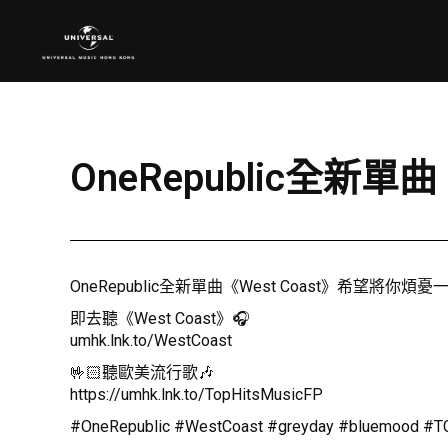
OneRepublic全新單
OneRepublic全新單曲《West Coast》希望將
即去聽《West Coast》🎧
umhk.lnk.to/WestCoast
🤟🏻聽歐美流行歌🎶
https://umhk.lnk.to/TopHitsMusicFP
#OneRepublic #WestCoast #greyday #bluemood #TGI