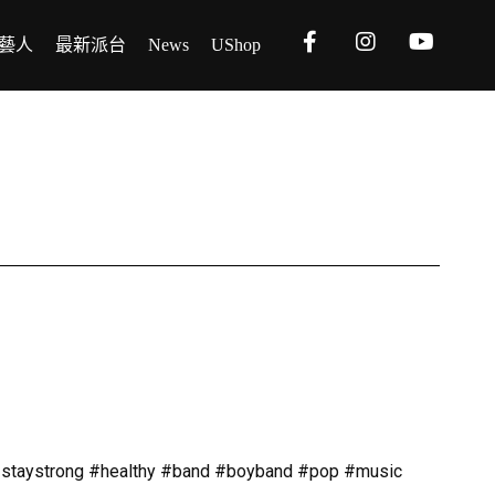
藝人
最新派台
News
UShop
staystrong #healthy #band #boyband #pop #music