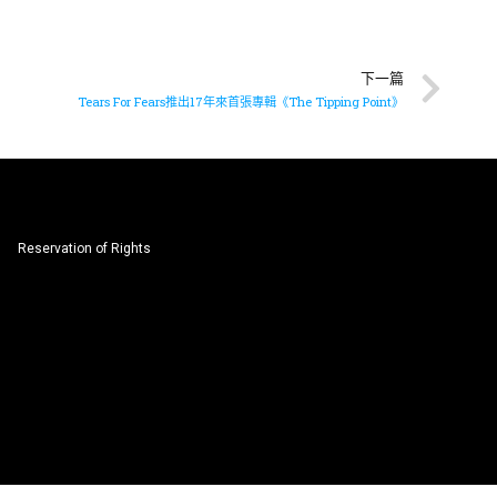
下一篇
Tears For Fears推出17年來首張專輯《The Tipping Point》
Reservation of Rights