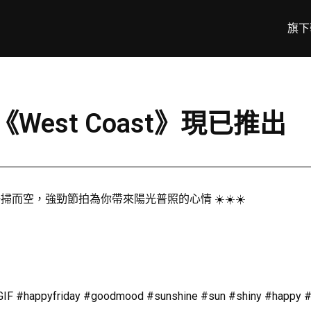
旗下
曲《West Coast》現已推出
你煩憂一掃而空，強勁節拍為你帶來陽光普照的心情 ☀️☀️☀️
F #happyfriday #goodmood #sunshine #sun #shiny #happy #