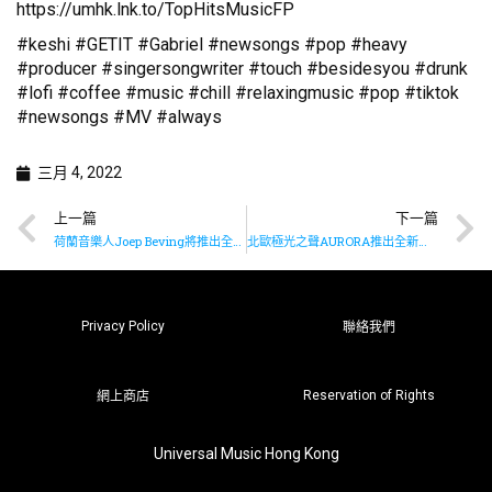
https://umhk.lnk.to/TopHitsMusicFP
#keshi #GETIT #Gabriel #newsongs #pop #heavy
#producer #singersongwriter #touch #besidesyou #drunk
#lofi #coffee #music #chill #relaxingmusic #pop #tiktok
#newsongs #MV #always
三月 4, 2022
上一篇
下一篇
荷蘭音樂人Joep Beving將推出全新鋼琴獨奏專輯《Hermetism》
北歐極光之聲AURORA推出全新單曲《A Temporary High》
Privacy Policy
聯絡我們
Reservation of Rights
網上商店
Universal Music Hong Kong