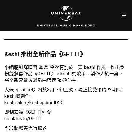
Keshi 推出全新作品《GET IT》
小編聽到嘩嘩聲 😁😍 今次有別於一貫 keshi 作風，推出令
粉絲驚喜作品《GET IT》，keshi集歌手、製作人於一身，
將全新感覺透過新曲帶俾你 😘🥳☀️
大碟《Gabriel》將於3月下旬上架，現正接受預購🎁 期待
keshi嘅創作！
keshi.lnk.to/keshigabrielD2C
即刻去聽《GET IT》🎧
umhk.lnk.to/GETIT
🤟🏻聽歐美流行歌🎶