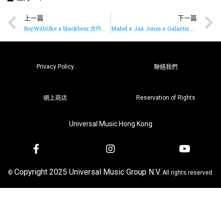
上一篇
下一篇
BoyWithUke x blackbear 合作推出新歌《IDGAF》
Mabel x Jax Jones x Galantis 打造全新單曲《Good Luck》
Privacy Policy
聯絡我們
Reservation of Rights
網上商店
Universal Music Hong Kong
Copyright 2025 Universal Music Group N.V.
©
All rights reserved.