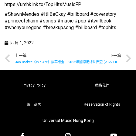
https://umhk.lnk.to/TopHitsMusicFP
#ShawnMendes #ItllBeOkay #billboard #coverstory
#princeofcharm #songs #music #pop #itwillbeok
#whenyouregone #breakupsong #billboard #tophits
四月 1, 2022
上一篇
下一篇
Jon Batiste《We Are》豪華版全碟已推出
2022年國際足總世界盃 (2022 FIFA World Cup)首支官方單曲《Hayya Hayya (Better Together)》上架
Privacy Policy
聯絡我們
Reservation of Rights
網上商店
Universal Music Hong Kong