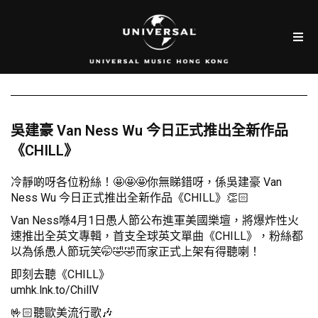
吳建豪 Van Ness Wu 今日正式推出全新作品
《CHILL》
冷靜啲呀各位粉絲！🤩🤩🤩你無睇錯呀，係吳建豪 Van
Ness Wu 今日正式推出全新作品《CHILL》👏🏻
Van Ness喺4月1日愚人節公布進軍美國樂壇，將爆炸性火
速推出全英文專輯，首支全球英文單曲《CHILL》，粉絲都
以為係愚人節玩笑🤭🤣🤣而家正式上架有得聽喇！
即刻去聽《CHILL》
umhk.lnk.to/ChillV
🤟🏻聽歐美流行歌🎶