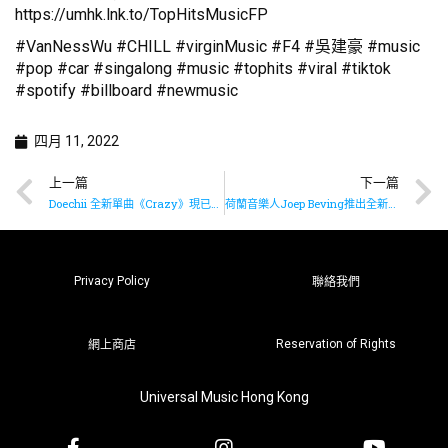
https://umhk.lnk.to/TopHitsMusicFP
#VanNessWu #CHILL #virginMusic #F4 #吳建豪 #music
#pop #car #singalong #music #tophits #viral #tiktok
#spotify #billboard #newmusic
四月 11, 2022
上一篇
下一篇
Doechii 全新單曲《Crazy》現已推出
荷蘭音樂人Joep Beving推出全新鋼琴獨奏專輯《Hermetism》
Privacy Policy
聯絡我們
Reservation of Rights
網上商店
Universal Music Hong Kong