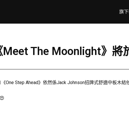
旗下
《Meet The Moonlight
🏄🏻《One Step Ahead》依然係Jack Johnson招牌
😍