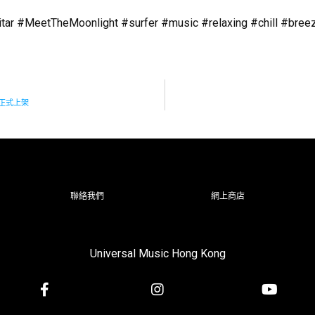
r #MeetTheMoonlight #surfer #music #relaxing #chill #breezy
r》正式上架
聯絡我們
網上商店
Universal Music Hong Kong