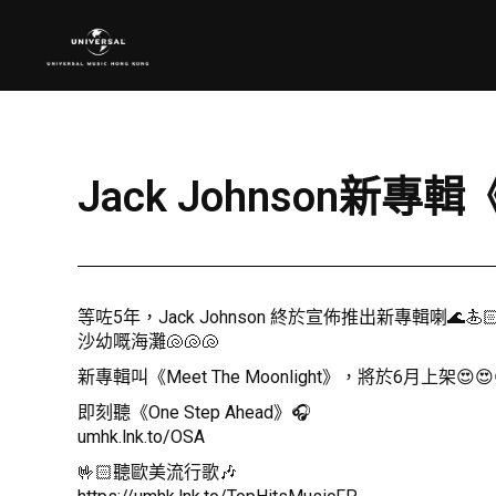
Jack Johnson新專輯
等咗5年，Jack Johnson 終於宣佈推出新專輯喇🌊
沙幼嘅海灘🐚🐚🐚
新專輯叫《Meet The Moonlight》，將於6月上架😍😍
即刻聽《One Step Ahead》🎧
umhk.lnk.to/OSA
🤟🏻聽歐美流行歌🎶