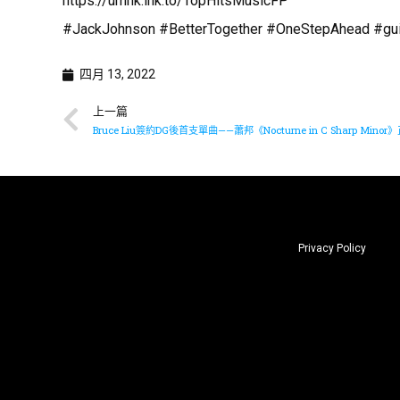
https://umhk.lnk.to/TopHitsMusicFP
#JackJohnson #BetterTogether #OneStepAhead #guita
四月 13, 2022
上一篇
Bruce Liu簽約DG後首支單曲——蕭邦《Nocturne in C Sharp Mino
Privacy Policy