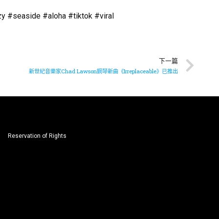
 #seaside #aloha #tiktok #viral
下一篇
新世紀音樂家Chad Lawson鋼琴新曲《Irreplaceable》已推出
Reservation of Rights