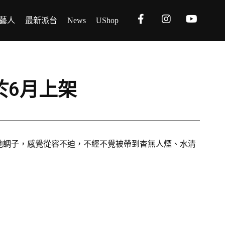
藝人
最新派台
News
UShop
》將於6月上架
式舒適中板木結他調子，感覺從容不迫，不經不覺被帶到杳無人煙、水清