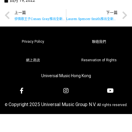
四月 19, 2022
上一篇
下一篇
慘情歌王子Conan Gray推出全新作品《Memories》
Lauren Spencer-Smith推出全新作品《Flowers》
Privacy Policy
聯絡我們
Reservation of Rights
網上商店
Universal Music Hong Kong
Copyright 2025 Universal Music Group N.V.
©
All rights reserved.