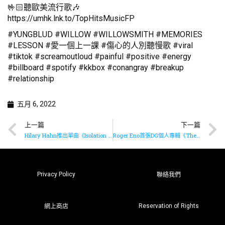
🤟🏻聽歐美流行歌🎶
https://umhk.lnk.to/TopHitsMusicFP
#YUNGBLUD #WILLOW #WILLOWSMITH #MEMORIES
#LESSON #愛一個上一課 #傷心的人別聽慢歌 #viral
#tiktok #screamoutloud #painful #positive #energy
#billboard #spotify #kkbox #conangray #breakup
#relationship
五月 6, 2022
上一篇
下一篇
Hilary Hahn推出單曲《Isolation Variation》
Roger Eno首張DG個人專輯《The Turning Year》已推出
Privacy Policy
聯絡我們
Reservation of Rights
網上商店