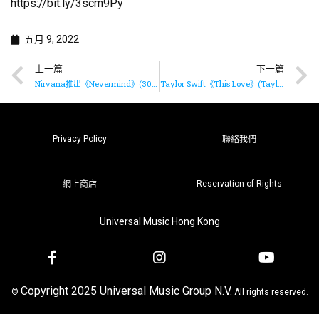
https://bit.ly/3scm9Py
五月 9, 2022
上一篇
下一篇
Nirvana推出《Nevermind》(30週年超級豪華版)
Taylor Swift《This Love》(Taylor’s Version)驚喜上架
Privacy Policy
聯絡我們
Reservation of Rights
網上商店
Universal Music Hong Kong
Copyright 2025 Universal Music Group N.V.
©
All rights reserved.