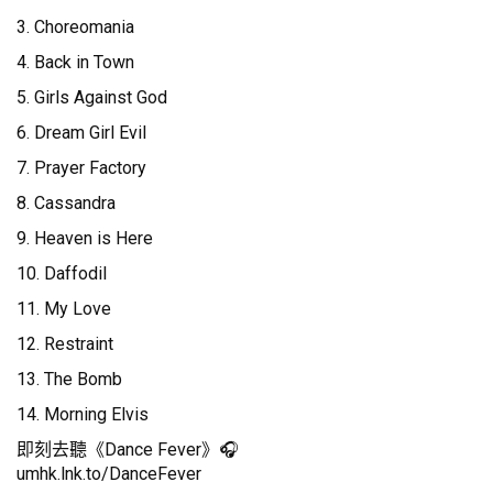
3. Choreomania
4. Back in Town
5. Girls Against God
6. Dream Girl Evil
7. Prayer Factory
8. Cassandra
9. Heaven is Here
10. Daffodil
11. My Love
12. Restraint
13. The Bomb
14. Morning Elvis
即刻去聽《Dance Fever》🎧
umhk.lnk.to/DanceFever