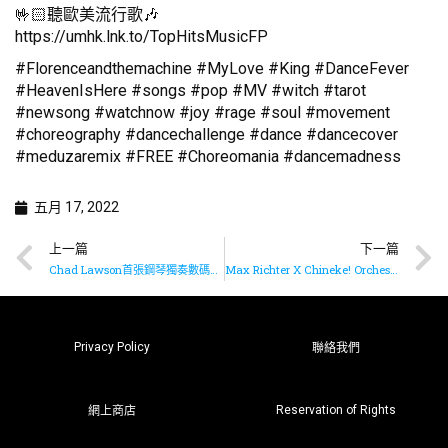
🤟🏻聽歐美流行歌🎶
https://umhk.lnk.to/TopHitsMusicFP
#Florenceandthemachine #MyLove #King #DanceFever
#HeavenIsHere #songs #pop #MV #witch #tarot
#newsong #watchnow #joy #rage #soul #movement
#choreography #dancechallenge #dance #dancecover
#meduzaremix #FREE #Choreomania #dancemadness
五月 17, 2022
上一篇
下一篇
Chad Lawson首張鋼琴獨奏數碼EP《Irreplaceable》已推出
Max Richter X Chineke! Orchestra最新單曲《Summer 1》已上架
Privacy Policy
聯絡我們
Reservation of Rights
網上商店