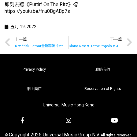
即刻去聽《Puttin’ On The Ritz》🎧
https://youtu.be/fnu0BgABp7s
五月 19, 2022
上一篇
下一篇
Kendrick Lamar全新專輯《Mr. Morale & The Big Steppers》 已推出
Diana Ross x Tame Impala x Jack Antonoff 推出《Turn Up The Sunshine》
Privacy Policy
聯絡我們
Reservation of Rights
網上商店
Universal Music Hong Kong
Copyright 2025 Universal Music Group N.V.
©
All rights reserved.