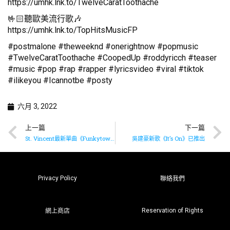
https://umhk.lnk.to/TwelveCaratToothache
🤟🏻聽歐美流行歌🎶
https://umhk.lnk.to/TopHitsMusicFP
#postmalone #theweeknd #onerightnow #popmusic
#TwelveCaratToothache #CoopedUp #roddyricch #teaser
#music #pop #rap #rapper #lyricsvideo #viral #tiktok
#ilikeyou #Icannotbe #posty
六月 3, 2022
上一篇
下一篇
St. Vincent最新單曲《Funkytown》已推出
吳建豪新歌《It’s On》已推出
Privacy Policy
聯絡我們
Reservation of Rights
網上商店