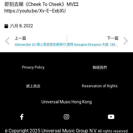
即刻去睇《Cheek To Cheek》MV🎞
https://youtu.be/Xv-E–ExbXU
六月 8, 2022
上一篇
下一篇
Alexander 23 網上見面會即將舉行
樂隊 Imagine Dragons 大碟《Mercury – Acts 1 & 2》 即將上架
Privacy Policy
聯絡我們
Reservation of Rights
網上商店
Universal Music Hong Kong
Copyright 2025 Universal Music Group N.V.
©
All rights reserved.