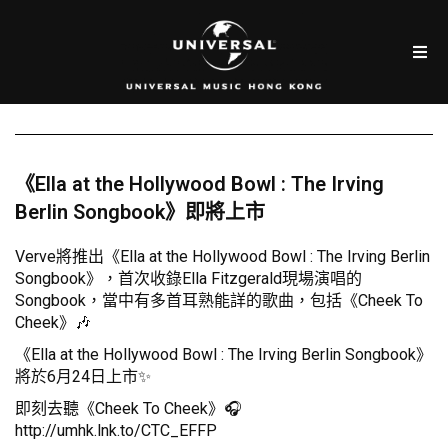
《Ella at the Hollywood Bowl : The Irving
Berlin Songbook》即將上市
Verve將推出《Ella at the Hollywood Bowl : The Irving Berlin
Songbook》，首次收錄Ella Fitzgerald現場演唱的
Songbook，當中有多首耳熟能詳的歌曲，包括《Cheek To
Cheek》🎶
《Ella at the Hollywood Bowl : The Irving Berlin Songbook》
將於6月24日上市✨
即刻去聽《Cheek To Cheek》🎧
http://umhk.lnk.to/CTC_EFFP