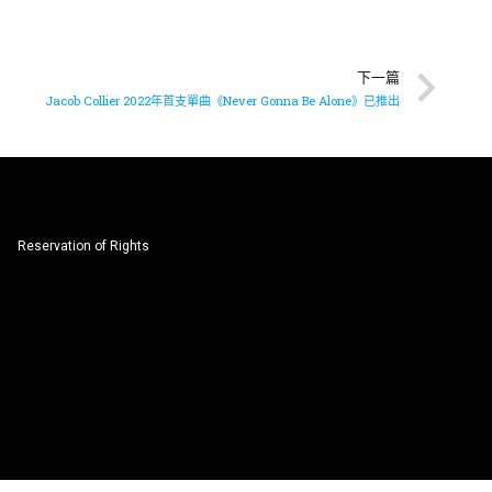
下一篇
Jacob Collier 2022年首支單曲《Never Gonna Be Alone》已推出
Reservation of Rights