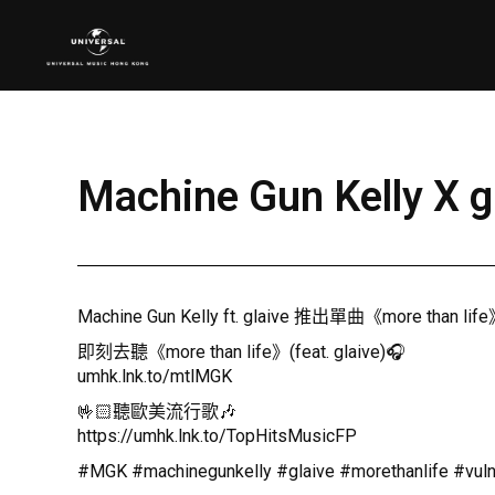
Machine Gun Kelly 
Machine Gun Kelly ft. glaive 推出單曲《more 
即刻去聽《more than life》(feat. glaive)🎧
umhk.lnk.to/mtlMGK
🤟🏻聽歐美流行歌🎶
https://umhk.lnk.to/TopHitsMusicFP
#MGK #machinegunkelly #glaive #morethanlife #vulne