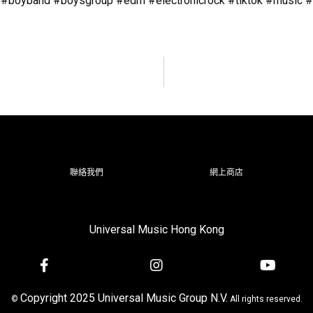
 #boyband #boysgroup #edm #electronicrock #tiktok #music
聯絡我們
網上商店
Universal Music Hong Kong
Copyright 2025 Universal Music Group N.V.
©
All rights reserved.