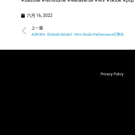
#Bastille #remindme #Metaverse #MV #tiktok #pop
六月 16, 2022
上一篇
AURORA《Exhale Inhale》Vevo Studio Performance已推出
Privacy Policy