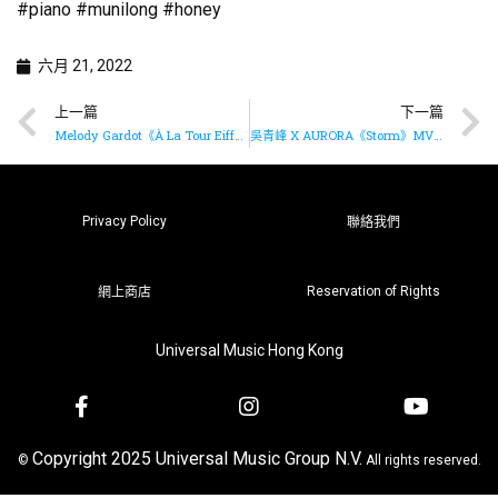
#piano #munilong #honey
六月 21, 2022
上一篇
下一篇
Melody Gardot《À La Tour Eiffel》MV已推出
吳青峰 X AURORA《Storm》MV已推出
Privacy Policy
聯絡我們
Reservation of Rights
網上商店
Universal Music Hong Kong
Copyright 2025 Universal Music Group N.V.
©
All rights reserved.