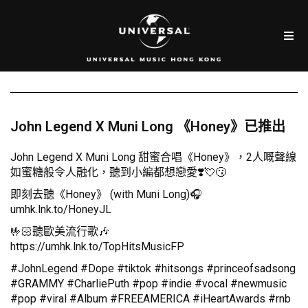
John Legend X Muni Long 《Honey》已推出
John Legend X Muni Long 甜蜜合唱《Honey》，2人嘅聲線
如蜜糖般令人融化，聽到小編都想戀愛❣️💘😗
即刻去聽《Honey》 (with Muni Long)🎧
umhk.lnk.to/HoneyJL
🤟🏻聽歐美流行歌🎶
https://umhk.lnk.to/TopHitsMusicFP
#JohnLegend #Dope #tiktok #hitsongs #princeofsadsong
#GRAMMY #CharliePuth #pop #indie #vocal #newmusic
#pop #viral #Album #FREEAMERICA #iHeartAwards #rnb