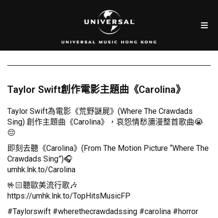
Taylor Swift創作電影主題曲《Carolina》
Taylor Swift為電影《荒野謎屍》(Where The Crawdads
Sing) 創作主題曲《Carolina》，哀怨情愁瀰漫整首歌曲😭
😔
即刻去聽《Carolina》(From The Motion Picture “Where The
Crawdads Sing”)🎧
umhk.lnk.to/Carolina
🤟🏻聽歐美流行歌🎶
https://umhk.lnk.to/TopHitsMusicFP
#Taylorswift #wherethecrawdadssing #carolina #horror