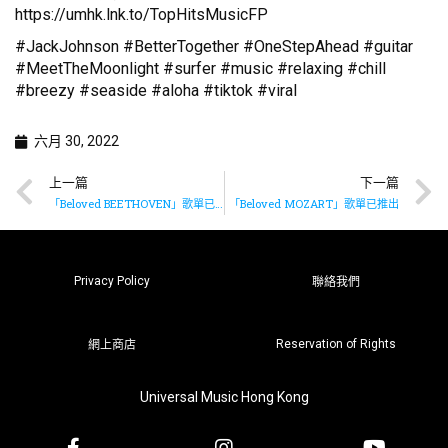
https://umhk.lnk.to/TopHitsMusicFP
#JackJohnson #BetterTogether #OneStepAhead #guitar
#MeetTheMoonlight #surfer #music #relaxing #chill
#breezy #seaside #aloha #tiktok #viral
六月 30, 2022
上一篇
下一篇
「Beloved BEETHOVEN」歌單已推出
「Beloved MOZART」歌單已推出
Privacy Policy
聯絡我們
Reservation of Rights
網上商店
Universal Music Hong Kong