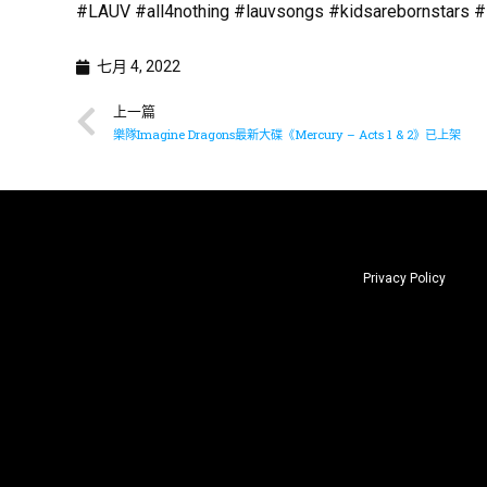
#LAUV #all4nothing #lauvsongs #kidsarebornstars #i
七月 4, 2022
上一篇
樂隊Imagine Dragons最新大碟《Mercury – Acts 1 & 2》已上架
Privacy Policy