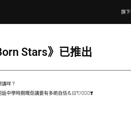
旗下
Born Stars》已推出
想講咩？
同返中學時期嘅佢講要有多啲自信💪🏻💘🙆🏻‍♂️❣️