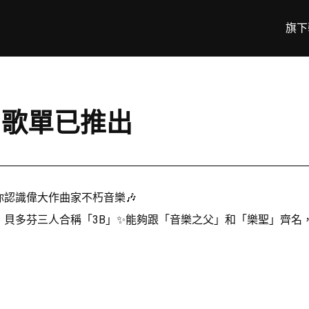
旗下
MS」歌單已推出
，讓你認識偉大作曲家不朽音樂🎶
多芬三人合稱「3B」✨能夠跟「音樂之父」和「樂聖」齊名，布拉姆