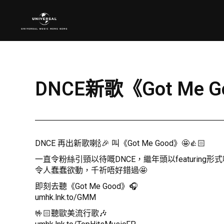
DNCE新歌《Got Me 
DNCE 再出新歌喇🍾🎉 叫《Got Me Good》🤩👍🏻
一直令粉絲引頸以待嘅DNCE，繼年頭以featuring形式喺K
令人蠢蠢欲動，千祈唔好錯過🤩
即刻去聽《Got Me Good》🎧
umhk.lnk.to/GMM
🤟🏻聽歐美流行歌🎶