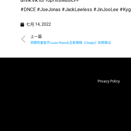
umhk.lnk.to/TopHitsMusicFP
#DNCE #JoeJonas #JackLawless #JinJooLee #Kyg
七月 14, 2022
上一篇
荷蘭牧童笛手Lucie Horsch全新專輯《Origin》即將推出
Privacy Policy