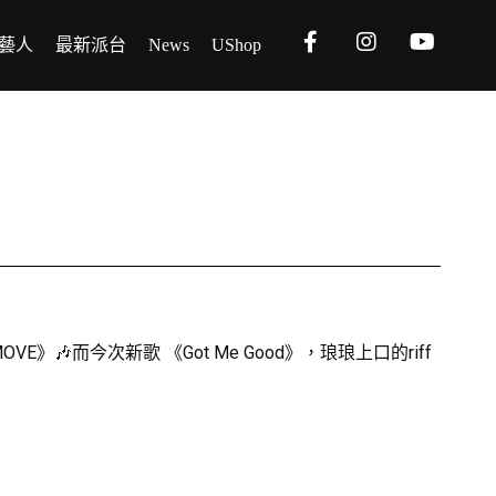
藝人
最新派台
News
UShop
VE》🎶而今次新歌 《Got Me Good》，琅琅上口的riff