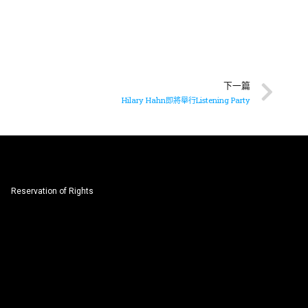
下一篇
Hilary Hahn即將舉行Listening Party
Reservation of Rights