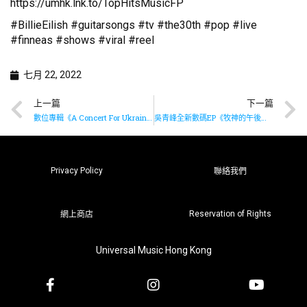
https://umhk.lnk.to/TopHitsMusicFP
#BillieEilish #guitarsongs #tv #the30th #pop #live
#finneas #shows #viral #reel
七月 22, 2022
上一篇
下一篇
數位專輯《A Concert For Ukraine》已推出
吳青峰全新數碼EP《牧神的午後》已推出
Privacy Policy
聯絡我們
Reservation of Rights
網上商店
Universal Music Hong Kong